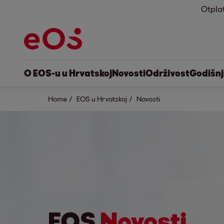
Otpla
O EOS-u u Hrvatskoj
Novosti
Održivost
Godišnji
Home
EOS u Hrvatskoj
Novosti
EOS
Novosti