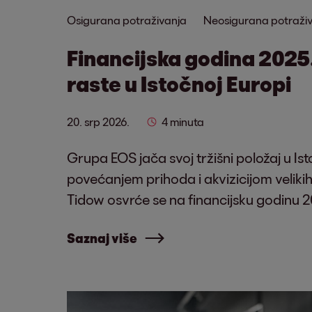
Osigurana potraživanja
Neosigurana potraži
Financijska godina 2025
raste u Istočnoj Europi
20. srp 2026.
4 minuta
Grupa EOS jača svoj tržišni položaj u Is
povećanjem prihoda i akvizicijom velikih
Tidow osvrće se na financijsku godinu 2
Saznaj više