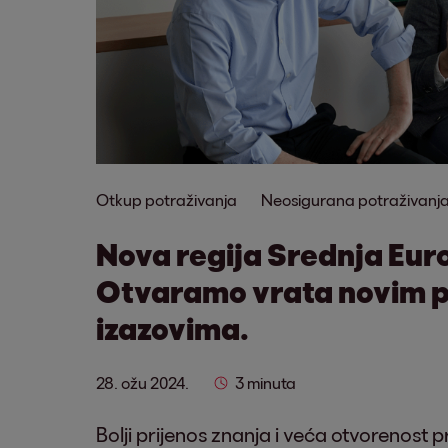
Otkup potraživanja
Neosigurana potraživanj
Nova regija Srednja Eur
Otvaramo vrata novim 
izazovima.
28. ožu 2024.
3 minuta
Bolji prijenos znanja i veća otvorenost