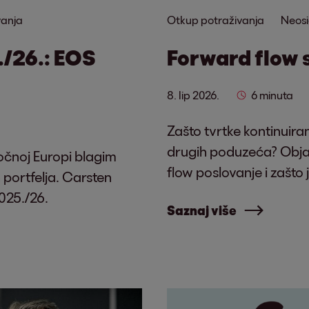
vanja
Otkup potraživanja
Neosi
./26.: EOS
Forward flow 
8. lip 2026.
6 minuta
Zašto tvrtke kontinuir
drugih poduzeća? Obja
točnoj Europi blagim
flow poslovanje i zašto 
 portfelja. Carsten
025./26.
Saznaj više