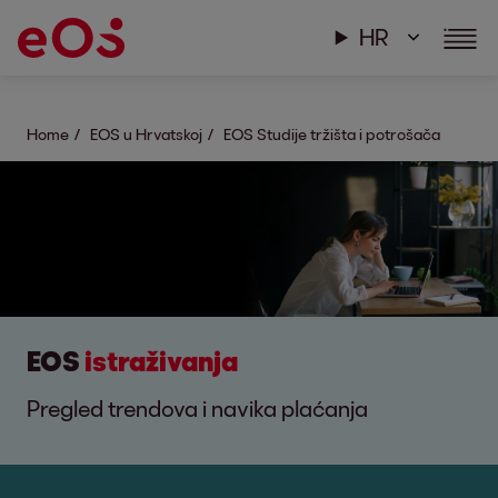
HR
Home
EOS u Hrvatskoj
EOS Studije tržišta i potrošača
EOS
istraživanja
Pregled trendova i navika plaćanja