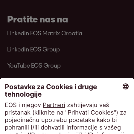
Pratite nas na
LinkedIn EOS Matrix Croatia
LinkedIn EOS Group
YouTube EOS Group
EOS MATRIX d.o.o. za poslovne usluge •
Horvatova ulica 82, Zagreb • Trgovački sud u
Zagrebu • OIB 76674680107 • MBS
080649671 • Privredna banka Zagreb d.d.,
IBAN: HR8423400091110398554 • Temeljni
kapital: 4.900,00 EUR, uplaćen u cijelosti •