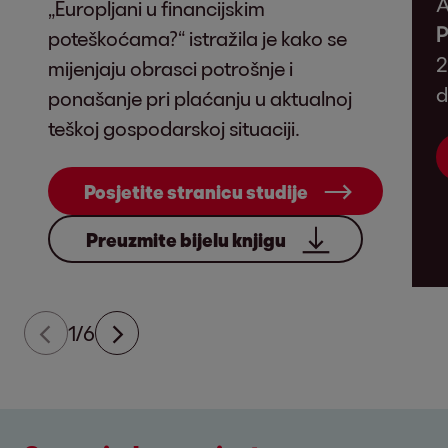
A
„Europljani u financijskim
P
poteškoćama?“ istražila je kako se
2
mijenjaju obrasci potrošnje i
d
ponašanje pri plaćanju u aktualnoj
teškoj gospodarskoj situaciji.
Posjetite stranicu studije
Preuzmite bijelu knjigu
1/6