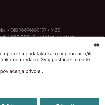
rebu • OIB 76674680107 • MBS
: 4.900,00 EUR, uplaćen u cijelosti •