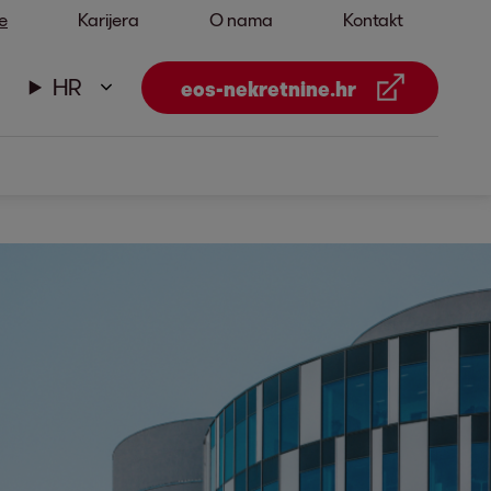
e
Karijera
O nama
Kontakt
HR
eos-nekretnine.hr