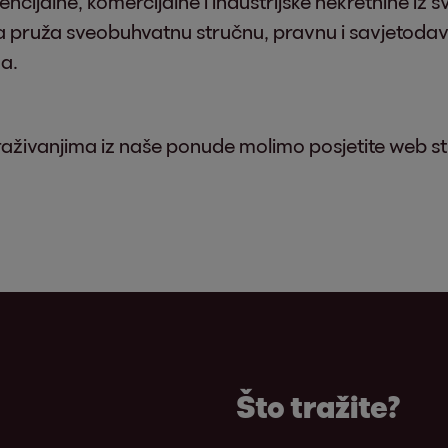
ncijalne, komercijalne i industrijske nekretnine iz s
ma pruža sveobuhvatnu stručnu, pravnu i savjetoda
na.
raživanjima iz naše ponude molimo posjetite web st
Što tražite?