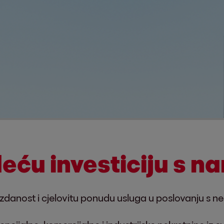
deću investiciju s 
zdanost i cjelovitu ponudu usluga u poslovanju s n