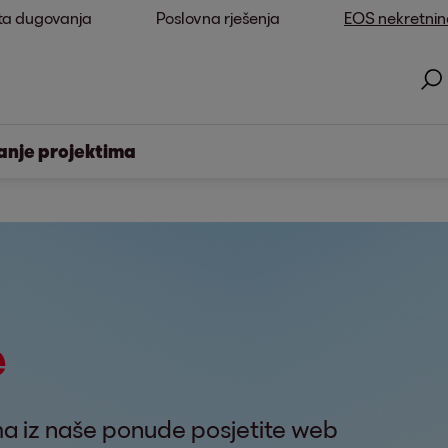
ta dugovanja
Poslovna rješenja
EOS nekretnin
anje projektima
e
ma iz naše ponude posjetite web