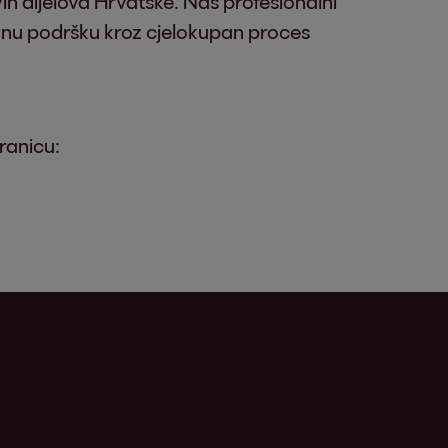
vih dijelova Hrvatske. Naš profesionalni
vnu podršku kroz cjelokupan proces
ranicu: