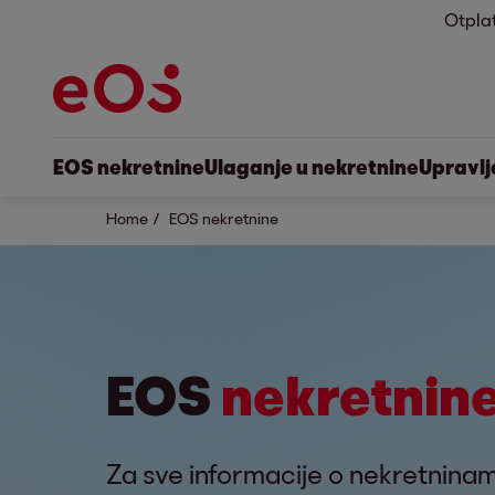
Otpla
EOS nekretnine
Ulaganje u nekretnine
Upravlj
Home
EOS nekretnine
EOS
nekretnin
Za sve informacije o nekretnina