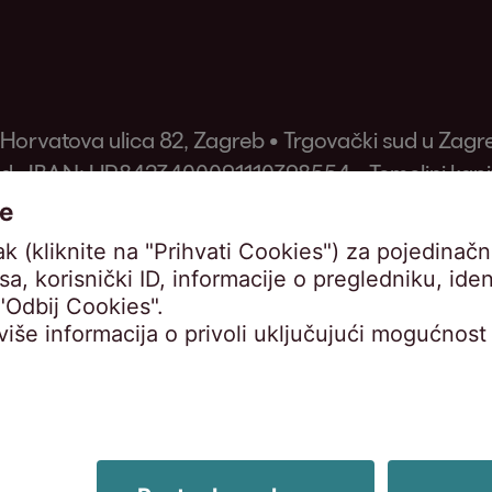
 Horvatova ulica 82, Zagreb • Trgovački sud u Zag
., IBAN: HR8423400091110398554 • Temeljni kapital
schnig, Ivana Žitnik