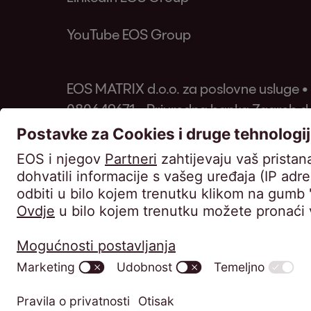
YouTube EOS Group
EOS MATRIX d.o.o. za poslovne usluge •
080649671 • Privredna banka Zagreb d.d
Uprava: Barbara Cerinski, Bernhard Meli