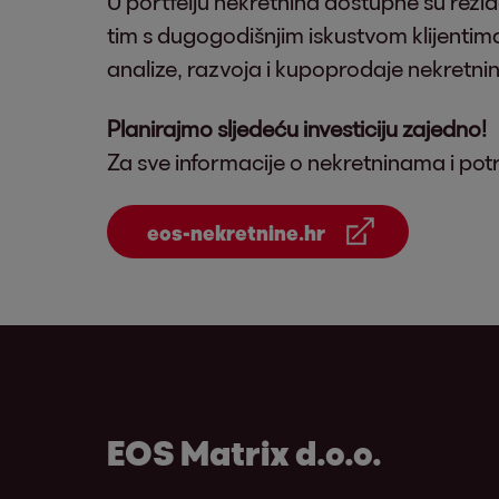
U portfelju nekretnina dostupne su rezide
tim s dugogodišnjim iskustvom klijenti
analize, razvoja i kupoprodaje nekretni
Planirajmo sljedeću investiciju zajedno!
Za sve informacije o nekretninama i pot
eos-nekretnine.hr
EOS Matrix d.o.o.