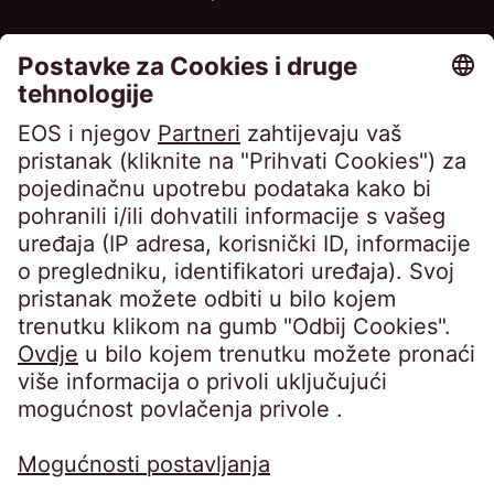
EOS MATRIX d.o.o. za poslovne usluge •
Horvatova ulica 82, Zagreb • Trgovački sud u
Zagrebu • OIB 76674680107 • MBS
080649671 • Privredna banka Zagreb d.d.,
IBAN: HR8423400091110398554 • Temeljni
kapital: 4.900,00 EUR, uplaćen u cijelosti •
Uprava: Barbara Cerinski, Bernhard
Melischnig, Ivana Žitnik