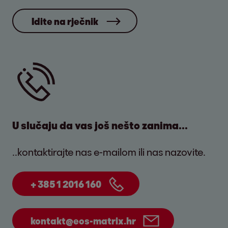
Idite na rječnik
U slučaju da vas još nešto zanima...
..kontaktirajte nas e-mailom ili nas nazovite.
+ 385 1 2016 160
kontakt@eos-matrix.hr