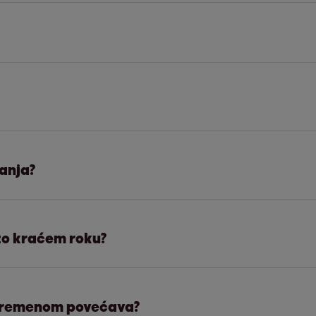
govanju i pozvati Vas na dogovor o načinu i moguć
 u mogućnosti platiti obavezu na vrijeme. To se može 
anja?
mog duga i izbjegli dodatne troškove.
nja, a to znači da je potraživanje koje je prethod
što kraćem roku?
 operatoru ili drugom trgovačkom društvu):
ećim zakonskim propisima te je EOS MATRIX novi
g obračuna zakonske zatezne kamate i moguće troš
 vremenom povećava?