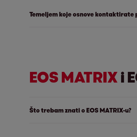
Ovršni zakon predviđa kao zasebne pre
Temeljem koje osnove kontaktirate
Centar za prigovore - EO
Ovršni zakon ne isključuje provedbu na
specifičnostima svakog predmeta.
Ovršni zakon predviđa primanja dužinka
na primanjima, potrebna mu je informac
Za više informacija o konkretnom predm
institucija zatražiti i podatke o poslod
EOS MATRIX
i 
Što trebam znati o EOS MATRIX-u?
Mi smo tvrtka koja se bavi naplatom i o