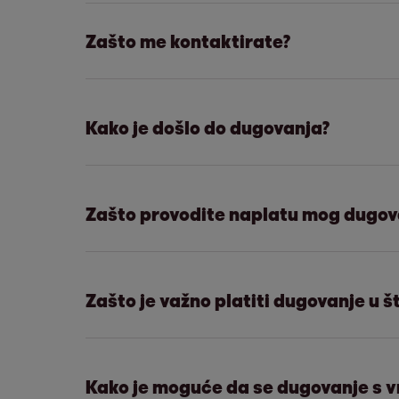
Zašto me kontaktirate?
Želimo Vas obavijestiti o otvorenom du
Kako je došlo do dugovanja?
Možda ste samo zaboravili ili niste bili
Zašto provodite naplatu mog dugov
što ranije kako biste se lakše riješili sa
EOS MATRIX preuzeo je naplatu potraživa
Zašto je važno platiti dugovanje u 
(primjerice banci, telekomunikacijskom
preneseno na EOS MATRIX prema važ
Kako biste izbjegli povećanje duga zbo
Kako je moguće da se dugovanje s