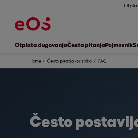
Otpla
Otplata dugovanja
Česta pitanja
Pojmovnik
S
Home
Česta pitanja korisnika
FAQ
Često postavl