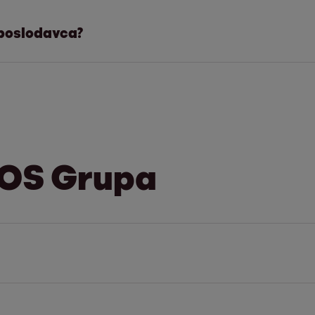
dmete ovrhe: ovrhu na primanjima i ovrhu na raču
 poslodavca?
S u Hrvatskoj
 oba predmeta ovrhe istovremeno, te se ista provod
 kao predmet na kojemu se može provesti ovrha. D
ija o poslodavcu dužnika. Stoga Ovršni zakon pred
etu kontaktirajte nas.
avcu dužnika u svrhu provođenja naplate i uz jasno i
EOS Grupa
tkupom dospjelih potraživanja. EOS MATRIX upisan je