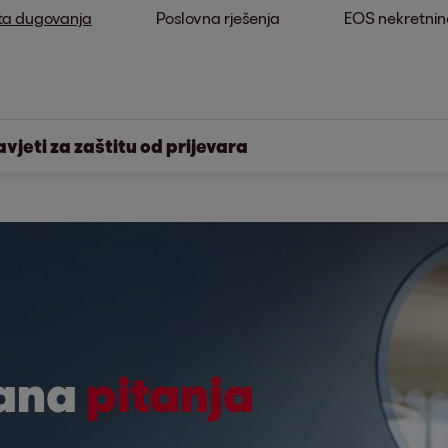
ta dugovanja
Poslovna rješenja
EOS nekretnin
avjeti za zaštitu od prijevara
jana
pitanja