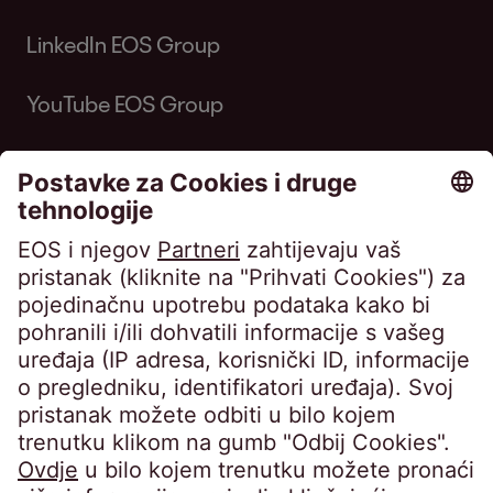
LinkedIn EOS Group
YouTube EOS Group
EOS MATRIX d.o.o. za poslovne usluge •
Horvatova ulica 82, Zagreb • Trgovački sud u
Zagrebu • OIB 76674680107 • MBS
080649671 • Privredna banka Zagreb d.d.,
IBAN: HR8423400091110398554 • Temeljni
kapital: 4.900,00 EUR, uplaćen u cijelosti •
Uprava: Barbara Cerinski, Bernhard
Melischnig, Ivana Žitnik