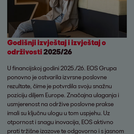
Godišnji izvještaj i izvještaj o
održivosti
2025/26
U financijskoj godini 2025./26. EOS Grupa
ponovno je ostvarila izvrsne poslovne
rezultate, čime je potvrdila svoju snažnu
poziciju diljem Europe. Značajna ulaganja i
usmjerenost na održive poslovne prakse
imali su ključnu ulogu u tom uspjehu. Uz
otpornost i snagu inovacija, EOS aktivno
prati tržišne izazove te odgovorno i s jasnom