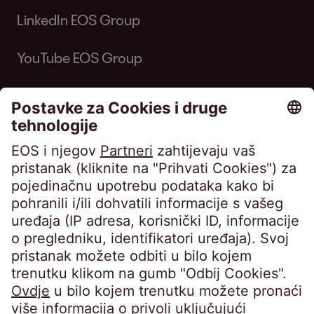
LinkedIn EOS Group
YouTube EOS Group
EOS MATRIX d.o.o. za poslovne usluge •
Horvatova ulica 82, Zagreb • Trgovački sud u
Zagrebu • OIB 76674680107 • MBS
080649671 • Privredna banka Zagreb d.d.,
IBAN: HR8423400091110398554 • Temeljni
kapital: 4.900,00 EUR, uplaćen u cijelosti •
Uprava: Barbara Cerinski, Bernhard
Melischnig, Ivana Žitnik