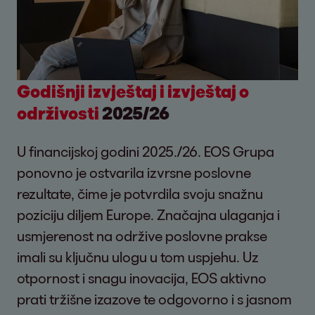
Godišnji izvještaj i izvještaj o
održivosti
2025/26
U financijskoj godini 2025./26. EOS Grupa
ponovno je ostvarila izvrsne poslovne
rezultate, čime je potvrdila svoju snažnu
poziciju diljem Europe. Značajna ulaganja i
usmjerenost na održive poslovne prakse
imali su ključnu ulogu u tom uspjehu. Uz
otpornost i snagu inovacija, EOS aktivno
prati tržišne izazove te odgovorno i s jasnom