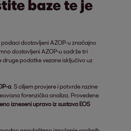
ite baze te je
se podaci dostavljeni AZOP-u značajno
nimno dostavljeni AZOP-u sadrže tri
ve druge podatke vezane isključivo uz
ZOP-a
. S ciljem provjere i potvrde razine
 neovisna forenzička analiza. Provedene
eno izneseni upravo iz sustava EOS
 navodno neovlašteno iznošenje osobnih