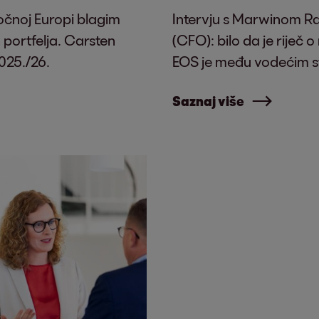
točnoj Europi blagim
Intervju s Marwinom R
 portfelja. Carsten
(CFO): bilo da je riječ 
025./26.
EOS je među vodećim st
Saznaj više