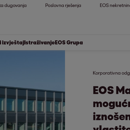
ta dugovanja
Poslovna rješenja
EOS nekretnin
 izvještaj
Istraživanje
EOS Grupa
Korporativna odg
EOS Ma
mogućn
iznošen
vlastit