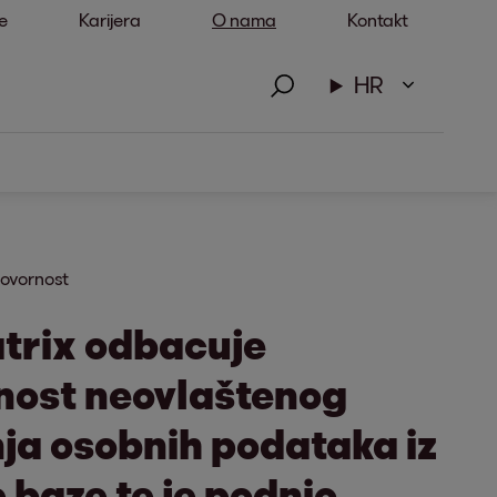
e
Karijera
O nama
Kontakt
HR
ovornost
trix odbacuje
ost neovlaštenog
ja osobnih podataka iz
e baze te je podnio