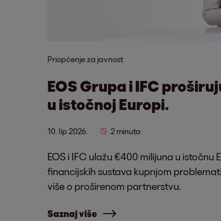
Priopćenje za javnost
EOS Grupa i IFC proširu
u istočnoj Europi.
10. lip 2026.
2 minuta
EOS i IFC ulažu €400 milijuna u istočnu E
financijskih sustava kupnjom problemati
više o proširenom partnerstvu.
Saznaj više