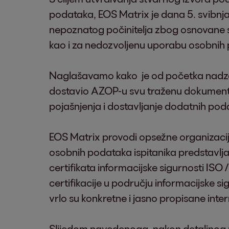
podataka, EOS Matrix je dana 5. svibnj
nepoznatog počinitelja zbog osnovane su
kao i za nedozvoljenu uporabu osobnih
Naglašavamo kako je od početka nadzo
dostavio AZOP-u svu traženu dokumenta
pojašnjenja i dostavljanje dodatnih pod
EOS Matrix provodi opsežne organizacijsk
osobnih podataka ispitanika predstavlja
certifikata informacijske sigurnosti IS
certifikacije u području informacijske si
vrlo su konkretne i jasno propisane in
Slijedom navedenoga, nakon detaljnog r