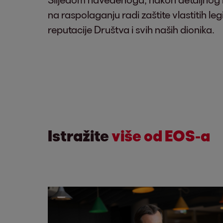
na raspolaganju radi zaštite vlastitih le
reputacije Društva i svih naših dionika.
Istražite
više od EOS-a