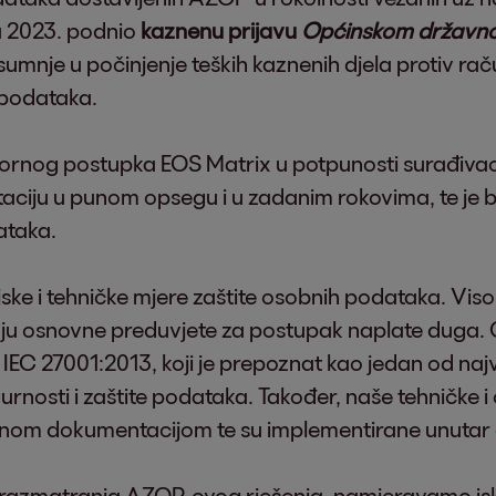
a 2023. podnio
kaznenu prijavu
Općinskom državno
mnje u počinjenje teških kaznenih djela protiv ra
 podataka.
rnog postupka EOS Matrix u potpunosti surađivao
ciju u punom opsegu i u zadanim rokovima, te je b
ataka.
e i tehničke mjere zaštite osobnih podataka. Visoko
ju osnovne preduvjete za postupak naplate duga. O
O / IEC 27001:2013, koji je prepoznat kao jedan od 
gurnosti i zaštite podataka. Također, naše tehničke 
ternom dokumentacijom te su implementirane unutar
azmatranja AZOP-ovog rješenja, namjeravamo iskor