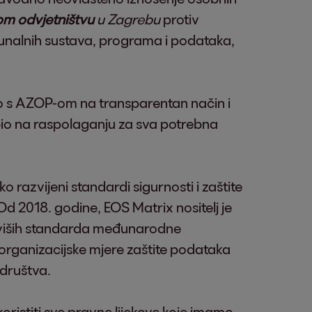
m odvjetništvu
u Zagrebu
protiv
čunalnih sustava, programa i podataka,
 s AZOP-om na transparentan način i
io na raspolaganju za sva potrebna
 razvijeni standardi sigurnosti i zaštite
d 2018. godine, EOS Matrix nositelj je
najviših standarda međunarodne
i organizacijske mjere zaštite podataka
 društva.
istiti sve pravne lijekove koje imamo