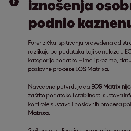
iznošenja osobn
podnio kaznenu
Forenzička ispitivanja provedena od str
razlikuju od podataka koji se nalaze u E
kategorije podatka – ime i prezime, datu
poslovne procese EOS Matrixa.
Navedeno potvrđuje da
EOS Matrix nij
zaštite podataka i stabilnosti sustava i
kontrole sustava i poslovnih procesa p
Matrixa.
S ciljem utvrđivanja stvarnog izvora p