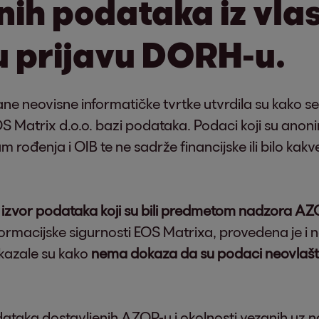
ih podataka iz vlast
 prijavu DORH-u.
ane neovisne informatičke tvrtke utvrdila su kako 
OS Matrix d.o.o. bazi podataka. Podaci koji su ano
m rođenja i OIB te ne sadrže financijske ili bilo kak
e izvor podataka koji su bili predmetom nadzora A
nformacijske sigurnosti EOS Matrixa, provedena je i
okazale su kako
nema dokaza
da su podaci neovlašt
odataka dostavljenih AZOP-u i okolnosti vezanih uz