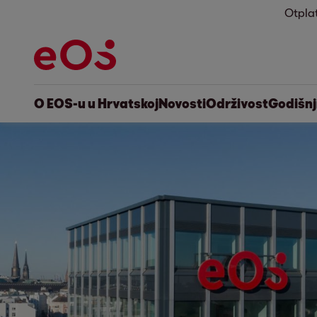
Otpla
O EOS-u u Hrvatskoj
Novosti
Održivost
Godišnji