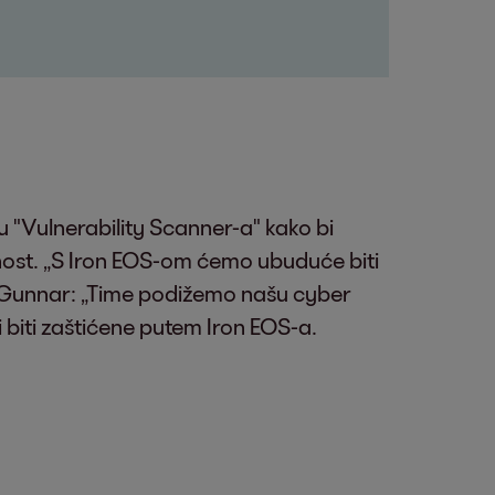
 "Vulnerability Scanner-a" kako bi
nost. „S Iron EOS-om ćemo ubuduće biti
že Gunnar: „Time podižemo našu cyber
 biti zaštićene putem Iron EOS-a.