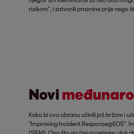
rizikom", i zatvorili praznine prije nego 
Novi
međunarodn
Kako bi ovu obranu učinili još bržom i uč
"Improving Incident Response@EOS". Iro
(SIEM). Ono što ga čini posebnim: dok d