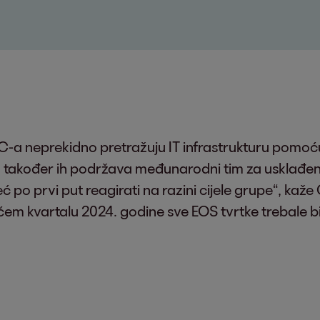
-a neprekidno pretražuju IT infrastrukturu pomoću
u također ih podržava međunarodni tim za usklađe
ć po prvi put reagirati na razini cijele grupe“, ka
ćem kvartalu 2024. godine sve EOS tvrtke trebale bi