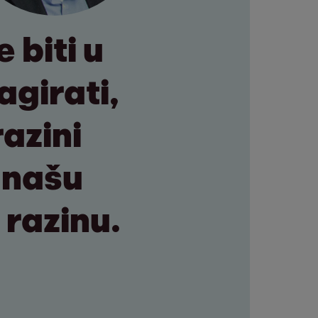
 biti u
girati,
razini
 našu
 razinu.