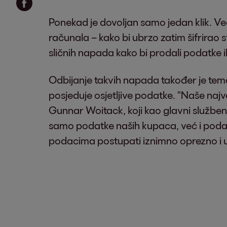
Ponekad je dovoljan samo jedan klik. Ve
računala – kako bi ubrzo zatim šifrirao s
sličnih napada kako bi prodali podatke ili
Odbijanje takvih napada također je tema
posjeduje osjetljive podatke. "Naše naj
Gunnar Woitack, koji kao glavni službeni
samo podatke naših kupaca, već i podatk
podacima postupati iznimno oprezno i učin