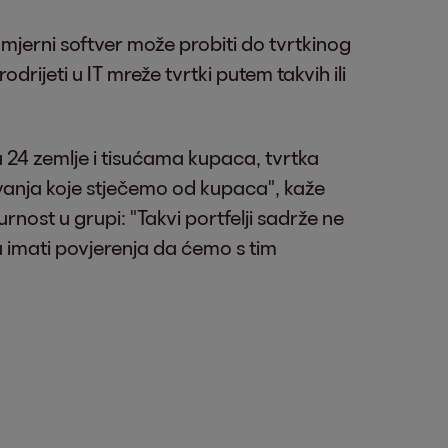
mjerni softver može probiti do tvrtkinog
rijeti u IT mreže tvrtki putem takvih ili
 24 zemlje i tisućama kupaca, tvrtka
ivanja koje stječemo od kupaca", kaže
nost u grupi: "Takvi portfelji sadrže ne
 imati povjerenja da ćemo s tim