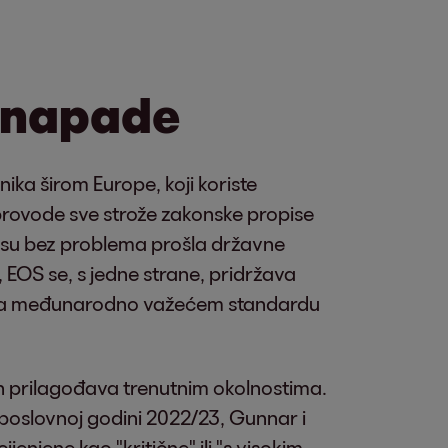
 napade
ika širom Europe, koji koriste
provode sve strože zakonske propise
 su bez problema prošla državne
 EOS se, s jedne strane, pridržava
rema međunarodno važećem standardu
e ih prilagođava trenutnim okolnostima.
U poslovnoj godini 2022/23, Gunnar i
enjene kao "kritične" ili "s visokim