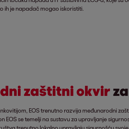
što ih je napadač mogao iskoristiti.
i zaštitni okvir
za
inkovitijom, EOS trenutno razvija međunarodni zaštitn
n EOS se temelji na sustavu za upravljanje sigurn
ruštva trenutno lokalno upravljaju sigurnošću svoje