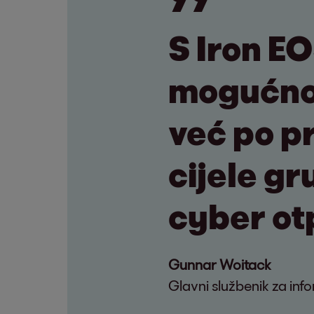
S Iron E
mogućnos
već po pr
cijele g
cyber ot
Gunnar Woitack
Glavni službenik za inf