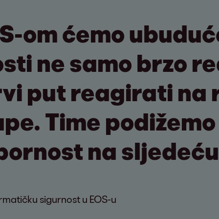
OS-om ćemo ubuduće
ti ne samo brzo rea
vi put reagirati na 
rupe. Time podižemo
pornost na sljedeću
ormatičku sigurnost u EOS-u