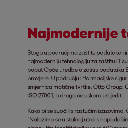
Najmodernije t
Stoga u područjima zaštite podataka i in
najmoderniju tehnologiju za zaštitu IT
poput Opće uredbe o zaštiti podataka E
provjere. U području informacijske sigu
smjernica matične tvrtke, Otto Group.
ISO 27001, a druga će uskoro uslijediti.
Kako bi se suočili s rastućim izazovima,
"Nalazimo se u stalnoj utrci s napadačim
njegov tim identificirali su oko 600 mogu