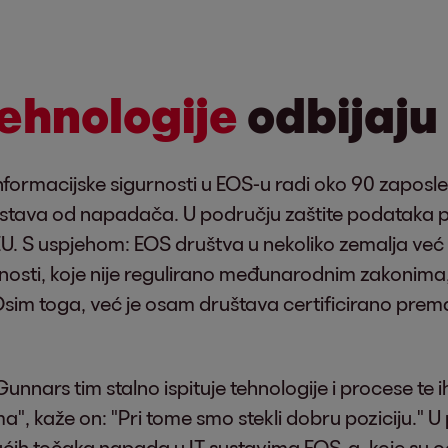
ehnologije
odbijaju
formacijske sigurnosti u EOS-u radi oko 90 zaposlen
 sustava od napadača. U području zaštite podataka 
U. S uspjehom: EOS društva u nekoliko zemalja već
rnosti, koje nije regulirano međunarodnim zakonima,
 Osim toga, već je osam društava certificirano p
 Gunnars tim stalno ispituje tehnologije i procese t
a", kaže on: "Pri tome smo stekli dobru poziciju." 
ćih točaka napada u IT sustavima EOS-a, koje su ocij