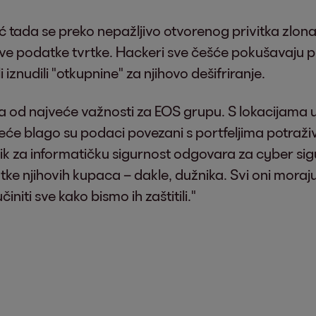
ć tada se preko nepažljivo otvorenog privitka zlona
ve podatke tvrtke. Hackeri sve češće pokušavaju prod
 iznudili "otkupnine" za njihovo dešifriranje.
 od najveće važnosti za EOS grupu. S lokacijama u
veće blago su podaci povezani s portfeljima potraž
k za informatičku sigurnost odgovara za cyber sigur
e njihovih kupaca – dakle, dužnika. Svi oni moraju
iti sve kako bismo ih zaštitili."