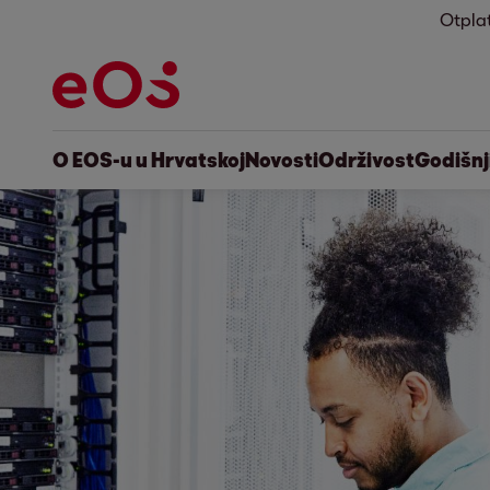
Otpla
O EOS-u u Hrvatskoj
Novosti
Održivost
Godišnji