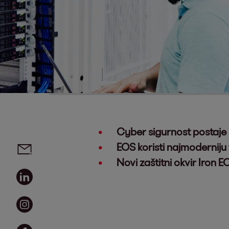
Cyber sigurnost postaje 
Social media links - share article
Email
EOS koristi najmoderniju
Novi zaštitni okvir Iron
Linkedin
Instagram
Facebook