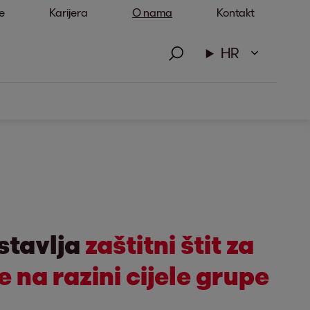
e
Karijera
O nama
Kontakt
HR
stavlja
zaštitni štit za
 na razini cijele grupe