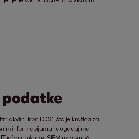
 podatke
i okvir: "Iron EOS", što je kratica za
osnim informacijama i događajima
 IT infrastrukture, SIEM uz pomoć