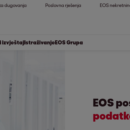
ta dugovanja
Poslovna rješenja
EOS nekretnin
 izvještaj
Istraživanje
EOS Grupa
EOS po
podatke