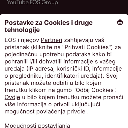
YouTube EOS Group
EOS MATRIX d.o.o. za poslovne usluge •
Horvatova ulica 82, Zagreb • Trgovački sud u
Zagrebu • OIB 76674680107 • MBS
080649671 • Privredna banka Zagreb d.d.,
IBAN: HR8423400091110398554 • Temeljni
kapital: 4.900,00 EUR, uplaćen u cijelosti •
Uprava: Barbara Cerinski, Bernhard
Melischnig, Ivana Žitnik