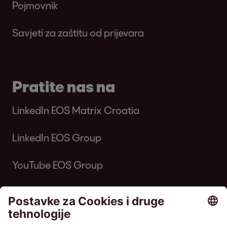
Pojmovnik
Savjeti za zaštitu od prijevara
Pratite nas na
LinkedIn EOS Matrix Croatia
LinkedIn EOS Group
YouTube EOS Group
EOS MATRIX d.o.o. za poslovne usluge •
Horvatova ulica 82, Zagreb • Trgovački sud u