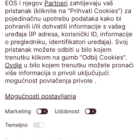
Zagrebu • OIB 76674680107 • MBS
080649671 • Privredna banka Zagreb d.d.,
IBAN: HR8423400091110398554 • Temeljni
kapital: 4.900,00 EUR, uplaćen u cijelosti •
Uprava: Barbara Cerinski, Bernhard
Melischnig, Ivana Žitnik