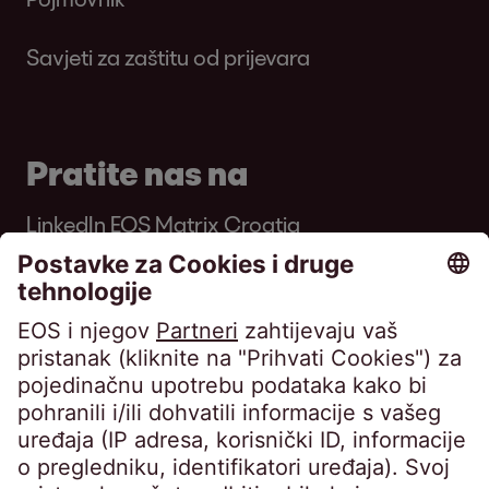
Savjeti za zaštitu od prijevara
Pratite nas na
LinkedIn EOS Matrix Croatia
LinkedIn EOS Group
YouTube EOS Group
EOS MATRIX d.o.o. za poslovne usluge •
Horvatova ulica 82, Zagreb • Trgovački sud u