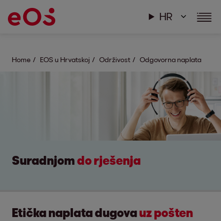
HR
Home
EOS u Hrvatskoj
Održivost
Odgovorna naplata
Suradnjom
do rješenja
Etička naplata dugova
uz pošten