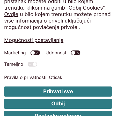
Zagrebu • OIB 76674680107 • MBS
080649671 • Privredna banka Zagreb d.d.,
IBAN: HR8423400091110398554 • Temeljni
kapital: 4.900,00 EUR, uplaćen u cijelosti •
Uprava: Barbara Cerinski, Bernhard
Melischnig, Ivana Žitnik
Pregled DOP-a