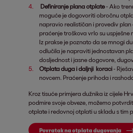
Definiranje plana otplate
- Ako tren
moguće je dogovoriti obročnu otplatu
napravio realističan i provediv plan 
praćenje troškova vrlo su uspješne
Iz prakse je poznato da se mnogi dug
odlučila je napraviti jednostavan pla
dosljednost i jasne dogovore, dugo
Otplata duga i daljnji koraci
- Rješa
novcem. Praćenje prihoda i rashoda,
Kroz tisuće primjera dužnika iz cijele Hr
podmire svoje obveze, možemo potvrditi 
otplate i redovnoj otplati u skladu s ti
Povratak na otplata dugovanja