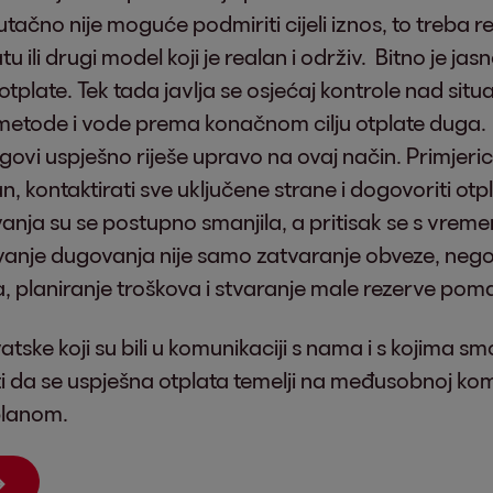
utačno nije moguće podmiriti cijeli iznos, to treba
 ili drugi model koji je realan i održiv. Bitno je ja
otplate. Tek tada javlja se osjećaj kontrole nad situa
 metode i vode prema konačnom cilju otplate duga
ovi uspješno riješe upravo na ovaj način. Primjeric
n, kontaktirati sve uključene strane i dogovoriti otp
vanja su se postupno smanjila, a pritisak se s vre
vanje dugovanja nije samo zatvaranje obveze, nego 
 planiranje troškova i stvaranje male rezerve pomaž
vatske koji su bili u komunikaciji s nama i s kojima 
da se uspješna otplata temelji na međusobnoj komu
m planom.