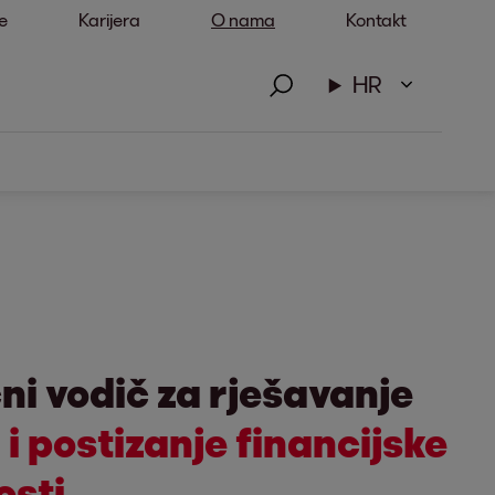
e
Karijera
O nama
Kontakt
HR
ni vodič za rješavanje
i postizanje financijske
osti