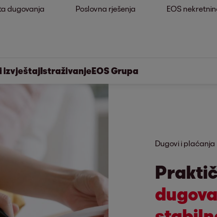
ta dugovanja
Poslovna rješenja
EOS nekretnin
 izvještaj
Istraživanje
EOS Grupa
Dugovi i plaćanja
Praktič
dugova 
stabiln