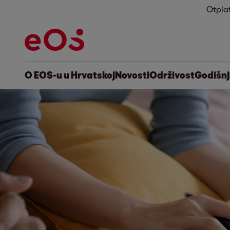
Otpla
O EOS-u u Hrvatskoj
Novosti
Održivost
Godišnji