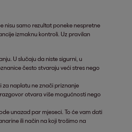
će nisu samo rezultat poneke nespretne
ancije izmaknu kontroli. Uz pravilan
anju. U slučaju da niste sigurni, u
oznanice često stvaraju veći stres nego
ji za naplatu ne znači priznanje
a razgovor otvara više mogućnosti nego
hode unazad par mjeseci. To će vam dati
narine ili način na koji trošimo na