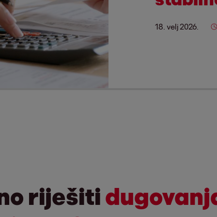
18. velj 2026.
o riješiti
dugovanja