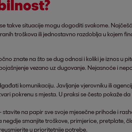
bilnost?
 se takve situacije mogu dogoditi svakome. Najčeš
iranih troškova ili jednostavno razdoblja u kojem fin
očno znate na što se dug odnosi i koliki je iznos u pit
iti pojašnjenje vezano uz dugovanje. Nejasnoće i nep
gađati komunikaciju. Javljanje vjerovniku ili agenci
vari pokrenu s mjesta. U praksi se često pokaže d
 stavite na papir sve svoje mjesečne prihode i ras
 negdje smanjite troškove, primjerice, pretplate, čla
preusmjerite u prioritetnije potrebe.