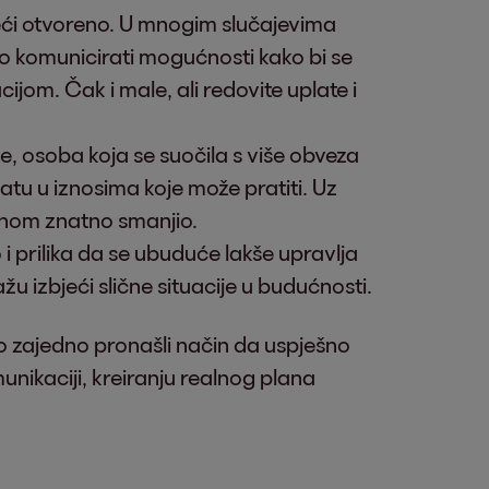
 reći otvoreno. U mnogim slučajevima
sno komunicirati mogućnosti kako bi se
cijom. Čak i male, ali redovite uplate i
.
e, osoba koja se suočila s više obveza
latu u iznosima koje može pratiti. Uz
menom znatno smanjio.
i prilika da se ubuduće lakše upravlja
u izbjeći slične situacije u budućnosti.
smo zajedno pronašli način da uspješno
nikaciji, kreiranju realnog plana