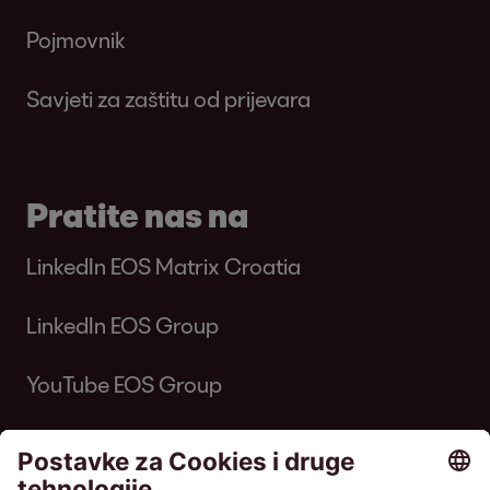
Pojmovnik
Savjeti za zaštitu od prijevara
Pratite nas na
LinkedIn EOS Matrix Croatia
LinkedIn EOS Group
YouTube EOS Group
EOS MATRIX d.o.o. za poslovne usluge •