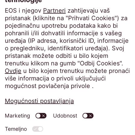
Horvatova ulica 82, Zagreb • Trgovački sud u
Zagrebu • OIB 76674680107 • MBS
080649671 • Privredna banka Zagreb d.d.,
IBAN: HR8423400091110398554 • Temeljni
kapital: 4.900,00 EUR, uplaćen u cijelosti •
Uprava: Barbara Cerinski, Bernhard
Melischnig, Ivana Žitnik