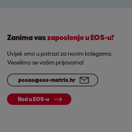
Zanima vas
zaposlenje u EOS-u?
Uvijek smo u potrazi za novim kolegama.
Veselimo se vašim prijavama!
posao@eos-matrix.hr
Rad u EOS-u