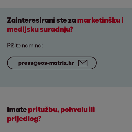
Zainteresirani ste za
marketinšku i
medijsku suradnju?
Pišite nam na:
press@eos-matrix.hr
Imate
pritužbu, pohvalu ili
prijedlog?